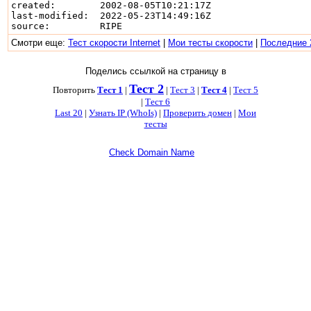
created:        2002-08-05T10:21:17Z

last-modified:  2022-05-23T14:49:16Z

Смотри еще:
Тест скорости Internet
|
Мои тесты скорости
|
Последние 
Поделись ссылкой на страницу в
Тест 2
Повторить
Тест 1
|
|
Тест 3
|
Тест 4
|
Тест 5
|
Тест 6
Last 20
|
Узнать IP (WhoIs)
|
Проверить домен
|
Мои
тесты
Check Domain Name