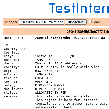
IP адрес
Мой IP
2600:1f28:365:80b0:7977:7eb
Host name:      
2600:1f28:365:80b0:7977:7eba:dbab:a8f1
IP:		

Country code:	

Country:	

City:		inet6num:       ::/0

netname:        IANA-BLK

descr:          The whole IPv6 address space

country:        EU # Country is really world wide

org:            ORG-IANA1-RIPE

admin-c:        IANA1-RIPE

tech-c:         CREW-RIPE

tech-c:         OPS4-RIPE

mnt-by:         RIPE-NCC-HM-MNT

mnt-lower:      RIPE-NCC-HM-MNT

status:         ALLOCATED-BY-RIR

remarks:        This network is not allocated.

                This object is here for Database

                consistency and to allow hierarchical

                authorisation checks.
