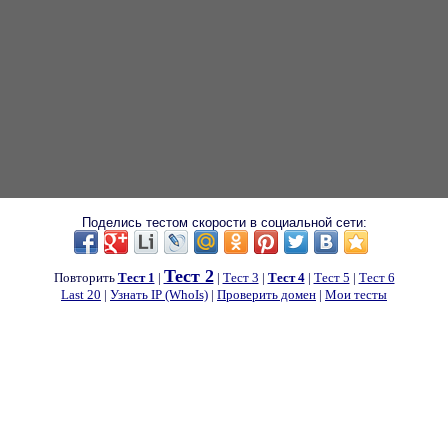
Поделись тестом скорости в социальной сети:
Тест 2
Повторить
Тест 1
|
|
Тест 3
|
Тест 4
|
Тест 5
|
Тест 6
Last 20
|
Узнать IP (WhoIs)
|
Проверить домен
|
Мои тесты