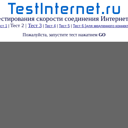
тестирования скорости соединения Интернет 
Тест 2
|
Тест 3
ст 1
|
|
Тест 4
|
Тест 5
|
Тест 6 [для медленного коннек
Пожалуйста, запустите тест нажатием
GO