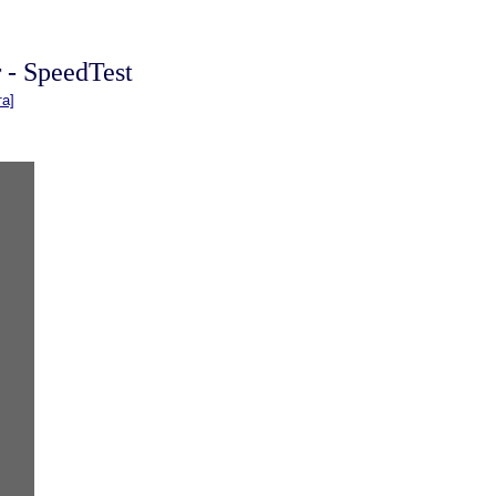
- SpeedTest
та]