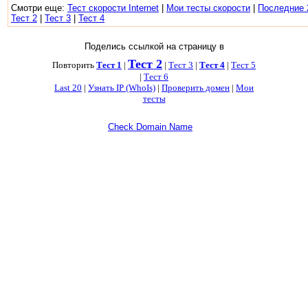
Смотри еще:
Тест скорости Internet
|
Мои тесты скорости
|
Последние 
Тест 2
|
Тест 3
|
Тест 4
Поделись ссылкой на страницу в
Тест 2
Повторить
Тест 1
|
|
Тест 3
|
Тест 4
|
Тест 5
|
Тест 6
Last 20
|
Узнать IP (WhoIs)
|
Проверить домен
|
Мои
тесты
Check Domain Name