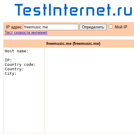
IP адрес
Мой IP
Тест скорости интернет
freemusic.me (freemusic.me)
Host name:      
IP:		

Country code:	

Country:	

City:		